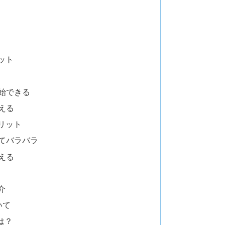
ット
始できる
える
リット
てバラバラ
える
介
いて
は？