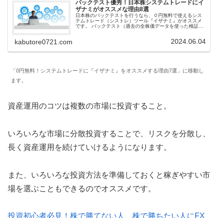
バックテスト優秀！日本株システムトレードにイ
ザナミがオススメな理由8選
日本株のバックテストを行うなら、０円無料で使えるシス
テムトレード（シストレ）ツール『イザナミ』がオススメ
です。 バックテスト（過去の全株価データを使った検証）
の素晴らしさを体験し感動してください。売買戦略の勝率
などの取引結果が分かります。
2024.06.04
kabutore0721.com
「0円無料！システムトレードに『イザナミ』をオススメする理由7選」に移動し
ます。
資産運用のコツは複数の市場に投資すること。
いろいろな市場に分散投資することで、リスクを分散し、
長く資産運用を続けていけるようになります。
また、いろいろな投資方法を準備しておくと稼ぎやすい市
場を選ぶこともできるのでオススメです。
投資初心者必見！株で勝てない人、株で勝ちたい人にFX