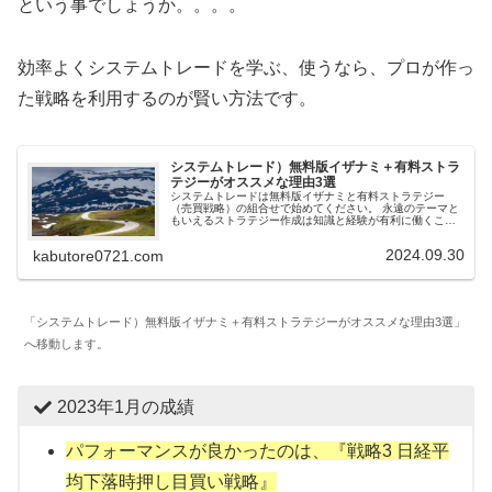
という事でしょうか。。。。
効率よくシステムトレードを学ぶ、使うなら、プロが作っ
た戦略を利用するのが賢い方法です。
システムトレード）無料版イザナミ＋有料ストラ
テジーがオススメな理由3選
システムトレードは無料版イザナミと有料ストラテジー
（売買戦略）の組合せで始めてください。 永遠のテーマと
もいえるストラテジー作成は知識と経験が有利に働くこと
が多い。有料ストラテジーは情報の宝庫、初期投資するだ
けの価値はあると思います。
2024.09.30
kabutore0721.com
「システムトレード）無料版イザナミ＋有料ストラテジーがオススメな理由3選」
へ移動します。
2023年1月の成績
パフォーマンスが良かったのは、『
戦略3 日経平
均下落時押し目買い戦略
』