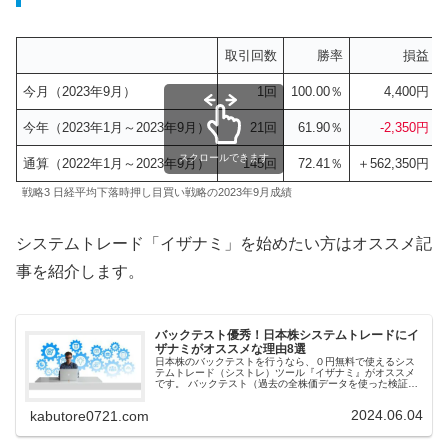
取引回数
勝率
損益
今月（2023年9月）
1回
100.00％
4,400円
今年（2023年1月～2023年9月）
21回
61.90％
-2,350円
スクロールできます
通算（2022年1月～2023年9月）
145回
72.41％
＋562,350円
戦略3 日経平均下落時押し目買い戦略の2023年9月成績
システムトレード「イザナミ」を始めたい方はオススメ記
事を紹介します。
バックテスト優秀！日本株システムトレードにイ
ザナミがオススメな理由8選
日本株のバックテストを行うなら、０円無料で使えるシス
テムトレード（シストレ）ツール『イザナミ』がオススメ
です。 バックテスト（過去の全株価データを使った検証）
の素晴らしさを体験し感動してください。売買戦略の勝率
などの取引結果が分かります。
2024.06.04
kabutore0721.com