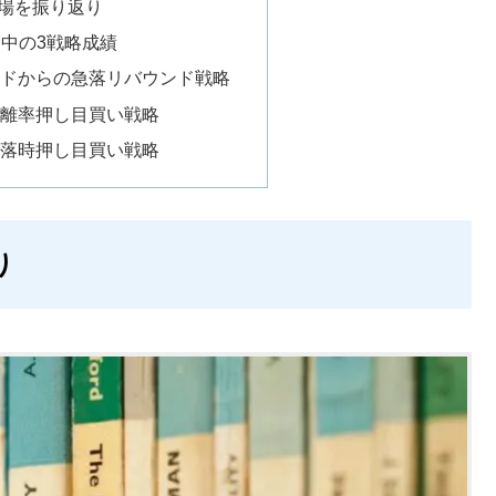
市場を振り返り
公開中の3戦略成績
ンドからの急落リバウンド戦略
乖離率押し目買い戦略
下落時押し目買い戦略
り