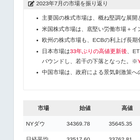
2023年7月の市場を振り返り
主要国の株式市場は、概ね堅調な展開
米国株式市場は、底堅い労働市場＋イ
欧州の株式市場も、ECBの利上げ長
日本市場は
33年ぶりの高値更新後
、E
バウンドし、若干の下落となった。※
中国市場は、政府による景気刺激策へ
市場
始値
高値
NYダウ
34369.78
35645.35
日経平均
33517.60
33762.81