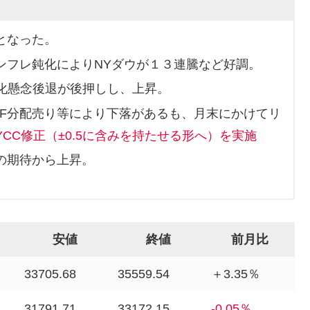
となった。
ンフレ鈍化によりNYダウが１３連騰など好調。
期化懸念後退が後押しし、上昇。
TF分配売り等により下落があるも、月末にかけてリ
YCC修正（±0.5に含みを持たせる形へ）を実施
の期待から上昇。
安値
終値
前月比
33705.68
35559.54
＋3.35％
31791.71
33172.15
-0.05％