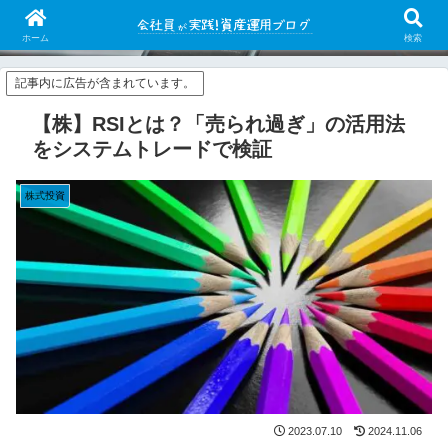
会社員がイザナミを使って日本株システムトレードを行っています。シストレ
の有用性/可能性を皆に知って欲しい。
ホーム
検索
記事内に広告が含まれています。
【株】RSIとは？「売られ過ぎ」の活用法
をシステムトレードで検証
株式投資
2023.07.10
2024.11.06